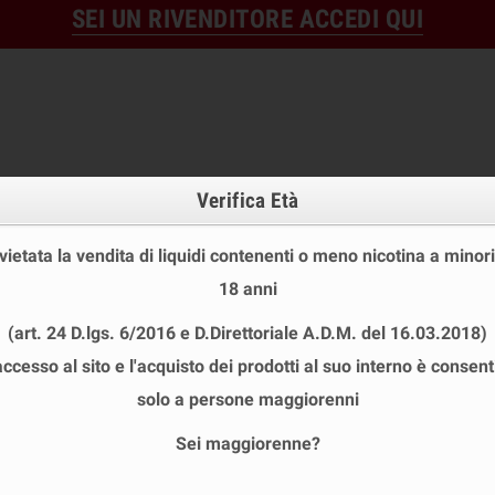
SEI UN RIVENDITORE ACCEDI QUI
Verifica Età
 vietata la vendita di liquidi contenenti o meno nicotina a minori
18 anni
OFFERTE
DISPOSABLE
TPD
(art. 24 D.lgs. 6/2016 e D.Direttoriale A.D.M. del 16.03.2018)
 STOCK
USA E GETTA
LIQUIDI PRONTI
SHOT E MIN
accesso al sito e l'acquisto dei prodotti al suo interno è consent
chevron_right
MUKK MUKK 20ML
solo a persone maggiorenni
Sei maggiorenne?