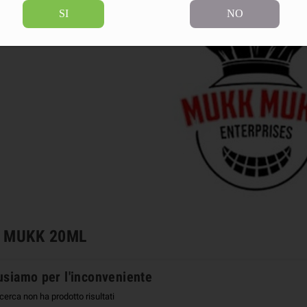
SI
NO
 MUKK 20ML
usiamo per l'inconveniente
icerca non ha prodotto risultati