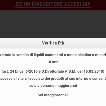
SEI UN RIVENDITORE ACCEDI QUI
Verifica Età
 vietata la vendita di liquidi contenenti o meno nicotina a minori
18 anni
OFFERTE
DISPOSABLE
TPD
(art. 24 D.lgs. 6/2016 e D.Direttoriale A.D.M. del 16.03.2018)
 STOCK
USA E GETTA
LIQUIDI PRONTI
SHOT E MIN
accesso al sito e l'acquisto dei prodotti al suo interno è consent
chevron_right
MNRY MANDATORY
solo a persone maggiorenni
Sei maggiorenne?