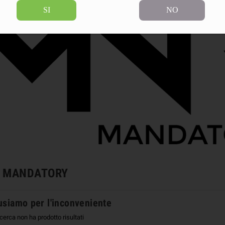
SI
NO
 MANDATORY
usiamo per l'inconveniente
icerca non ha prodotto risultati