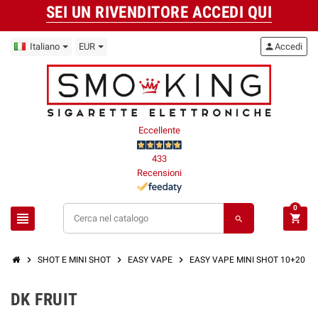
SEI UN RIVENDITORE ACCEDI QUI
Italiano
EUR
person
Accedi
Eccellente
433
Recensioni
0
view_headline
shopping_cart
search
chevron_right
chevron_right
chevron_right
SHOT E MINI SHOT
EASY VAPE
EASY VAPE MINI SHOT 10+20 M
DK FRUIT