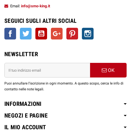
1 x Base Neutra 10ml - 18
Shot 10ml
mg/ml (50/50)
Email:
info@smo-king.it
mg/ml (50/50)
1 x Base Neutra 10ml - 18
SEGUICI SUGLI ALTRI SOCIAL
Aroma Mini
mg/ml (Full VG)
30 ml Liquido Nicotina 12
Shot 10ml
1 x Base Neutra 10ml - 18
mg/ml (50/50)
Facebook
Twitter
YouTube
Google+
Pinterest
Instagram
mg/ml (50/50)
Aroma Mini
30 ml Liquido Senza
2 x Glicerina Vegetale 10ml
Shot 10ml
Nicotina (70/30)
NEWSLETTER
Scopri le altre linee EASY VAPE in formato
OK
MINI SHOT 10+20ml :
Puoi annullare l'iscrizione in ogni momento. A questo scopo, cerca le info di
contatto nelle note legali.
INFORMAZIONI
NEGOZI E PAGINE
IL MIO ACCOUNT