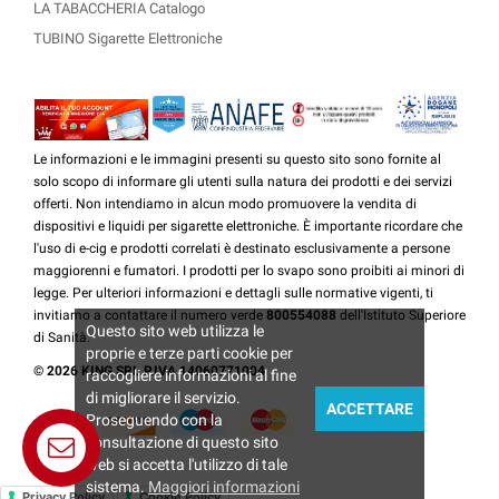
LA TABACCHERIA Catalogo
TUBINO Sigarette Elettroniche
Le informazioni e le immagini presenti su questo sito sono fornite al
solo scopo di informare gli utenti sulla natura dei prodotti e dei servizi
offerti. Non intendiamo in alcun modo promuovere la vendita di
dispositivi e liquidi per sigarette elettroniche. È importante ricordare che
l'uso di e-cig e prodotti correlati è destinato esclusivamente a persone
maggiorenni e fumatori. I prodotti per lo svapo sono proibiti ai minori di
legge. Per ulteriori informazioni e dettagli sulle normative vigenti, ti
invitiamo a contattare il numero verde
800554088
dell'Istituto Superiore
Questo sito web utilizza le
di Sanità.
proprie e terze parti cookie per
© 2026 KING SRL P.IVA 14060771004
raccogliere informazioni al fine
di migliorare il servizio.
ACCETTARE
Proseguendo con la
consultazione di questo sito
web si accetta l'utilizzo di tale
sistema.
Maggiori informazioni
Privacy Policy
Cookie Policy