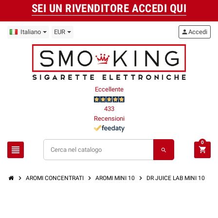
SEI UN RIVENDITORE ACCEDI QUI
Italiano
EUR
person
Accedi
Eccellente
433
Recensioni
0
view_headline
shopping_cart
search
chevron_right
chevron_right
chevron_right
AROMI CONCENTRATI
AROMI MINI 10
DR JUICE LAB MINI 10