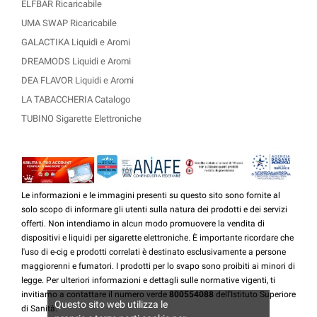
ELFBAR Ricaricabile
UMA SWAP Ricaricabile
GALACTIKA Liquidi e Aromi
DREAMODS Liquidi e Aromi
DEA FLAVOR Liquidi e Aromi
LA TABACCHERIA Catalogo
TUBINO Sigarette Elettroniche
Le informazioni e le immagini presenti su questo sito sono fornite al
solo scopo di informare gli utenti sulla natura dei prodotti e dei servizi
offerti. Non intendiamo in alcun modo promuovere la vendita di
dispositivi e liquidi per sigarette elettroniche. È importante ricordare che
l'uso di e-cig e prodotti correlati è destinato esclusivamente a persone
maggiorenni e fumatori. I prodotti per lo svapo sono proibiti ai minori di
legge. Per ulteriori informazioni e dettagli sulle normative vigenti, ti
invitiamo a contattare il numero verde
800554088
dell'Istituto Superiore
Questo sito web utilizza le
di Sanità.