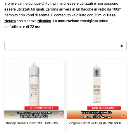
aromi e vanno dunque dilituiti prima di essere utilizzati e non possono
essere utilizzati tal quali. L'aroma arriverà in un flacone in vetro da 100ml
riempito con 25ml di
aroma
. Il contenuto va diluito con 75ml di
Base
Neutra
con o senza
Nicotina
. La
maturazione
consigliata prima
dell'utilizzo è di
72 ore
.
Burley Cereal Crust POD APPROVED Aroma 20 ml K Flavour Company
Virginia Oat Milk POD APPROVED Aroma Scomposto 20 ml K Flavour Company