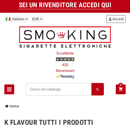
SEI UN RIVENDITORE ACCEDI QUI
Italiano
EUR
person
Accedi
Eccellente
435
Recensioni
0
view_headline
shopping_cart
search
Home
K FLAVOUR TUTTI I PRODOTTI