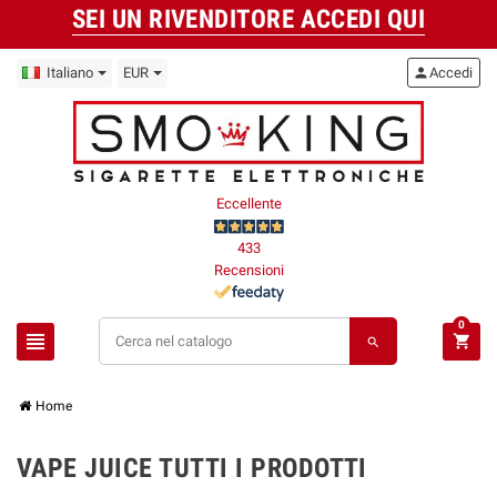
SEI UN RIVENDITORE ACCEDI QUI
Italiano
EUR
person
Accedi
Eccellente
433
Recensioni
0
view_headline
shopping_cart
search
Home
VAPE JUICE TUTTI I PRODOTTI