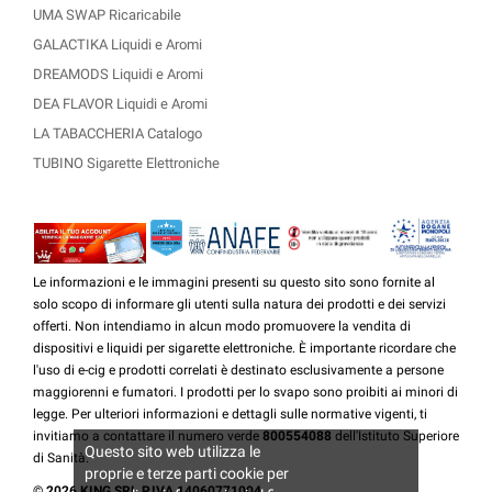
UMA SWAP Ricaricabile
GALACTIKA Liquidi e Aromi
DREAMODS Liquidi e Aromi
DEA FLAVOR Liquidi e Aromi
LA TABACCHERIA Catalogo
TUBINO Sigarette Elettroniche
Le informazioni e le immagini presenti su questo sito sono fornite al
solo scopo di informare gli utenti sulla natura dei prodotti e dei servizi
offerti. Non intendiamo in alcun modo promuovere la vendita di
dispositivi e liquidi per sigarette elettroniche. È importante ricordare che
l'uso di e-cig e prodotti correlati è destinato esclusivamente a persone
maggiorenni e fumatori. I prodotti per lo svapo sono proibiti ai minori di
legge. Per ulteriori informazioni e dettagli sulle normative vigenti, ti
invitiamo a contattare il numero verde
800554088
dell'Istituto Superiore
Questo sito web utilizza le
di Sanità.
proprie e terze parti cookie per
© 2026 KING SRL P.IVA 14060771004