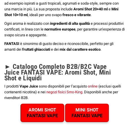
ad esempio ispirati a gusti tropicali, agrumati e soda-style, sempre con
una marcia in più. La sua proposta include
Aromi Shot 20+40 ml
e
Mini
Shot 10+10 ml
, ideali per uno svapo
fresco e vibrante
.
Ogni aroma è realizzato con
ingredienti di alta qualità
e processi produttivi
certificati, in linea con le
normative europee
, per garantire un’esperienza di
svapo sicura e appagante.
FANTASI
è sinonimo di gusto deciso e riconoscibile, perfetto per gli
amanti dei
fruttati ghiacciati
e dei
mix dal carattere esotico
.
► Catalogo Completo B2B/B2C Vape
Juice FANTASI VAPE: Aromi Shot, Mini
Shot e Liquidi
I prodotti
Vape Juice
sono disponibili per l’acquisto
online
(esclusi quelli
contenenti nicotina) e nei
negozi fisici Smo-King
. Disponibili anche per
rivenditori B2B.
AROMI SHOT
MINI SHOT
FANTASI VAPE
FANTASI VAPE