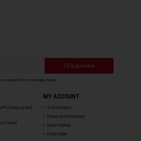
Subscribe
 contact info in the legal notice.
MY ACCOUNT
 UPS Shipping and
Your Account
Personal Information
r E-liquid
Order History
Credit Slips