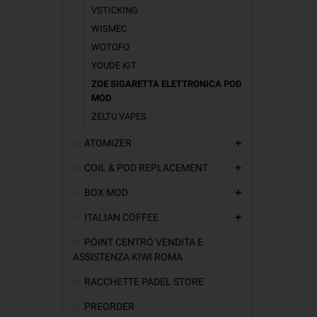
VSTICKING
WISMEC
WOTOFO
YOUDE KIT
ZOE SIGARETTA ELETTRONICA POD
MOD
ZELTU VAPES
ATOMIZER
add
COIL & POD REPLACEMENT
add
BOX MOD
add
ITALIAN COFFEE
add
POINT CENTRO VENDITA E
ASSISTENZA KIWI ROMA
RACCHETTE PADEL STORE
PREORDER