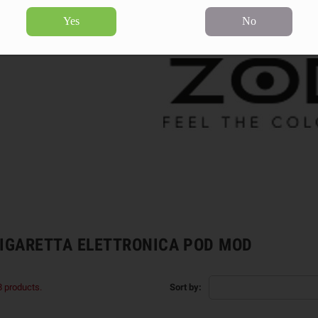
Yes
No
SIGARETTA ELETTRONICA POD MOD
8 products.
Sort by: