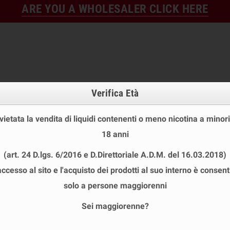
ARE YOU A WHOLESALER CLICK HERE
Verifica Età
 vietata la vendita di liquidi contenenti o meno nicotina a minori
18 anni
FINE STOCK
NEW
READY
(art. 24 D.lgs. 6/2016 e D.Direttoriale A.D.M. del 16.03.2018)
E STOCK
DISPOSABLE ECIG
E-LIQUID
BASES & NI
accesso al sito e l'acquisto dei prodotti al suo interno è consent
 POD MOD
solo a persone maggiorenni
Sei maggiorenne?