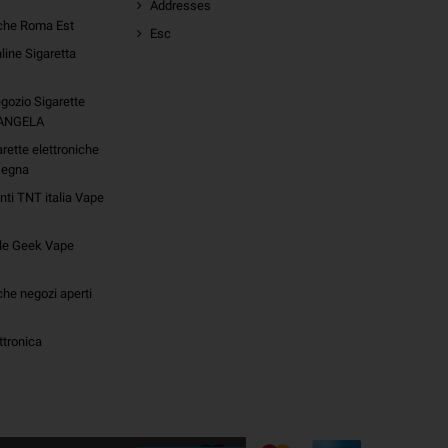
Addresses
iche Roma Est
Esc
line Sigaretta
gozio Sigarette
 ANGELA
arette elettroniche
segna
onti TNT italia Vape
ale Geek Vape
che negozi aperti
ttronica