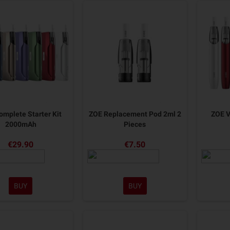
omplete Starter Kit
ZOE Replacement Pod 2ml 2
ZOE V
2000mAh
Pieces
€29.90
€7.50
BUY
BUY