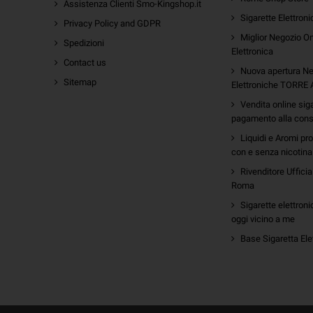
Assistenza Clienti Smo-Kingshop.it
Sigarette Elettron
Privacy Policy and GDPR
Miglior Negozio On
Spedizioni
Elettronica
Contact us
Nuova apertura Ne
Sitemap
Elettroniche TORRE
Vendita online sig
pagamento alla con
Liquidi e Aromi pr
con e senza nicotina
Rivenditore Uffici
Roma
Sigarette elettroni
oggi vicino a me
Base Sigaretta Ele
m