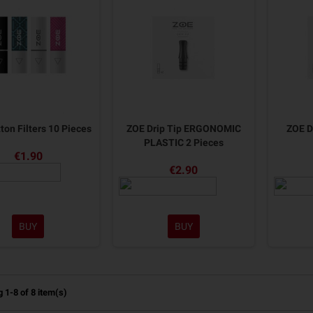
ton Filters 10 Pieces
ZOE Drip Tip ERGONOMIC
ZOE D
PLASTIC 2 Pieces
€1.90
€2.90
BUY
BUY
 1-8 of 8 item(s)