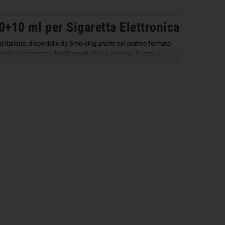
10 ml per Sigaretta Elettronica
d italiano, disponibile da Smo-king anche nel pratico formato
arando velocemente
liquidi pronti all’uso
cremosi, fruttati o
lacone da 20ml
, da completare
aggiungendo 10ml
di
Glicerina
L VG
el