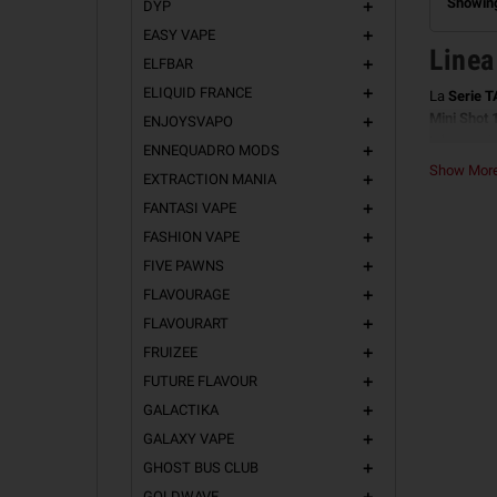
Showing
DYP
add
EASY VAPE
add
Linea
ELFBAR
add
ELIQUID FRANCE
add
La
Serie 
Mini Shot 
ENJOYSVAPO
add
tabaccosi 
ENNEQUADRO MODS
add
Vegetale
Show Mo
EXTRACTION MANIA
add
FANTASI VAPE
add
FASHION VAPE
add
FIVE PAWNS
add
FLAVOURAGE
add
FLAVOURART
add
FRUIZEE
add
FUTURE FLAVOUR
add
GALACTIKA
add
GALAXY VAPE
add
GHOST BUS CLUB
add
Le car
GOLDWAVE