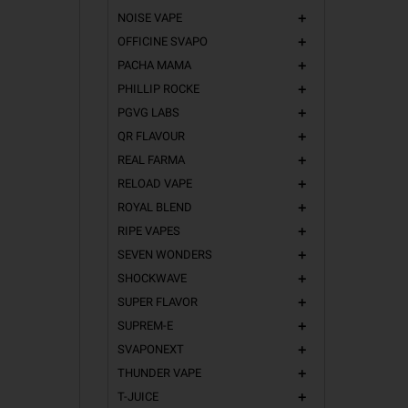
Elettron
NOISE VAPE
add
OFFICINE SVAPO
add
PACHA MAMA
add
PHILLIP ROCKE
add
PGVG LABS
add
► Come 
QR FLAVOUR
add
I
Mini Shot
REAL FARMA
add
utilizzare 
Nicotina
(a
RELOAD VAPE
add
A differenz
ROYAL BLEND
add
subito dop
RIPE VAPES
add
note dolci
SEVEN WONDERS
add
I prodotti
T
SHOCKWAVE
add
rotondità. 
SUPER FLAVOR
add
Hai dubbi 
SUPREM-E
add
Elettronica
SVAPONEXT
add
THUNDER VAPE
add
T-JUICE
add