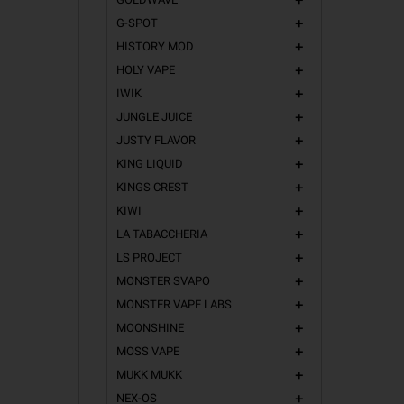
add
La linea
T
G-SPOT
add
delle linee
HISTORY MOD
add
fresca
, do
HOLY VAPE
add
La struttur
IWIK
Day". La qu
add
piacevolez
JUNGLE JUICE
add
seconda del
JUSTY FLAVOR
add
KING LIQUID
add
I prodotti d
nel formato
KINGS CREST
add
Come ve
KIWI
add
LA TABACCHERIA
add
Per la line
creare ver
LS PROJECT
add
assicurando
MONSTER SVAPO
add
Perché
MONSTER VAPE LABS
add
MOONSHINE
add
Gusti Or
MOSS VAPE
Formato
add
MUKK MUKK
Da
dilui
add
Versatili
NEX-OS
add