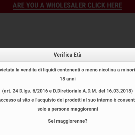
ARE YOU A WHOLESALER CLICK HERE
Verifica Età
 vietata la vendita di liquidi contenenti o meno nicotina a minori
18 anni
FINE STOCK
NEW
READY
(art. 24 D.lgs. 6/2016 e D.Direttoriale A.D.M. del 16.03.2018)
E STOCK
DISPOSABLE ECIG
E-LIQUID
BASES & NI
accesso al sito e l'acquisto dei prodotti al suo interno è consent
EEL MINI SHOT 10 ML
chevron_right
TAKE A BREAK
solo a persone maggiorenni
Sei maggiorenne?
 A BREAK