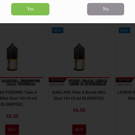
Yes
No
5 products.
Sort by:
NEW
NEW
A PUDDING Take A
BAKLAVA Take A Break Mini
LEMON B
Mini Shot 10+10 ml
Shot 10+10 ml BLENDFEEL
Min
BLENDFEEL
€6.50
€6.50
BUY
BUY