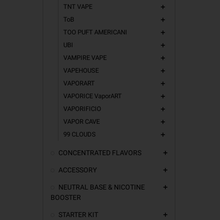
TNT VAPE
add
ToB
add
TOO PUFT AMERICANI
add
UBI
add
VAMPIRE VAPE
add
VAPEHOUSE
add
VAPORART
add
VAPORICE VaporART
add
VAPORIFICIO
add
VAPOR CAVE
add
99 CLOUDS
add
CONCENTRATED FLAVORS
add
ACCESSORY
add
NEUTRAL BASE & NICOTINE
add
BOOSTER
STARTER KIT
add