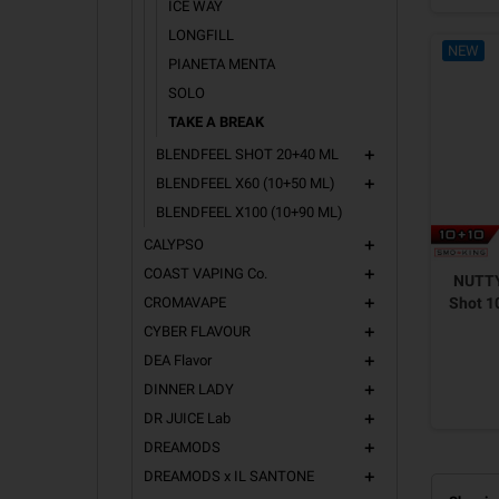
ICE WAY
LONGFILL
NEW
PIANETA MENTA
SOLO
TAKE A BREAK
BLENDFEEL SHOT 20+40 ML
add
BLENDFEEL X60 (10+50 ML)
add
BLENDFEEL X100 (10+90 ML)
CALYPSO
add
COAST VAPING Co.
add
NUTTY
CROMAVAPE
Shot 1
add
CYBER FLAVOUR
add
DEA Flavor
add
DINNER LADY
add
DR JUICE Lab
add
DREAMODS
add
DREAMODS x IL SANTONE
add